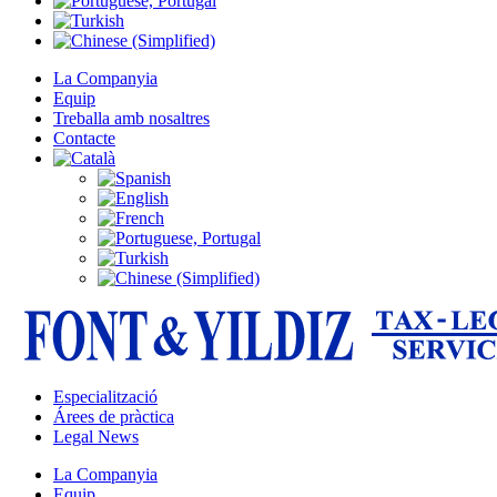
La Companyia
Equip
Treballa amb nosaltres
Contacte
Especialització
Árees de pràctica
Legal News
La Companyia
Equip