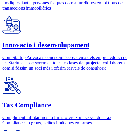
jurídiques tant a persones físiques com a jurídiques en tot tipus de
transaccions immobiliàries
Innovació i desenvolupament
Com Startup Advocats coneixem l'ecosistema dels emprenedors i de
les Startups, assessorem en totes les fases del projecte, col·laborem
com si fóssim un soci més i oferim serveis de consultoria
Tax Compliance
Compliment tributari nostra firma ofereix un servei de "Tax
Compliance" a grans, petites i mitjanes empreses.