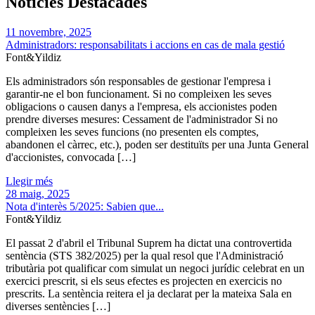
Notícies Destacades
11 novembre, 2025
Administradors: responsabilitats i accions en cas de mala gestió
Font&Yildiz
Els administradors són responsables de gestionar l'empresa i
garantir-ne el bon funcionament. Si no compleixen les seves
obligacions o causen danys a l'empresa, els accionistes poden
prendre diverses mesures: Cessament de l'administrador Si no
compleixen les seves funcions (no presenten els comptes,
abandonen el càrrec, etc.), poden ser destituïts per una Junta General
d'accionistes, convocada […]
Llegir més
28 maig, 2025
Nota d'interès 5/2025: Sabien que...
Font&Yildiz
El passat 2 d'abril el Tribunal Suprem ha dictat una controvertida
sentència (STS 382/2025) per la qual resol que l'Administració
tributària pot qualificar com simulat un negoci jurídic celebrat en un
exercici prescrit, si els seus efectes es projecten en exercicis no
prescrits. La sentència reitera el ja declarat per la mateixa Sala en
diverses sentències […]