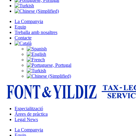
La Companyia
Equip
Treballa amb nosaltres
Contacte
Especialització
Árees de pràctica
Legal News
La Companyia
Equip