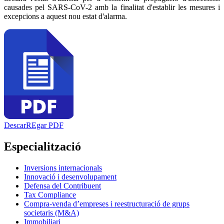
causades pel SARS-CoV-2 amb la finalitat d'establir les mesures i
excepcions a aquest nou estat d'alarma.
DescarREgar PDF
Especialització
Inversions internacionals
Innovació i desenvolupament
Defensa del Contribuent
Tax Compliance
Compra-venda d’empreses i reestructuració de grups
societaris (M&A)
Immobiliari